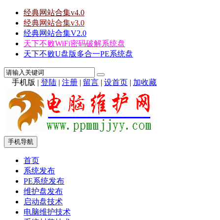
经典网站合集v4.0
经典网站合集v3.0
经典网站合集V2.0
天下不败WiFi密码破解系统盘
天下不败U盘版多合一PE系统盘
手机版
|
登陆
|
注册
|
留言
|
设首页
|
加收藏
手机导航
首页
系统发布
PE系统发布
维护盘发布
启动盘技术
电脑维护技术