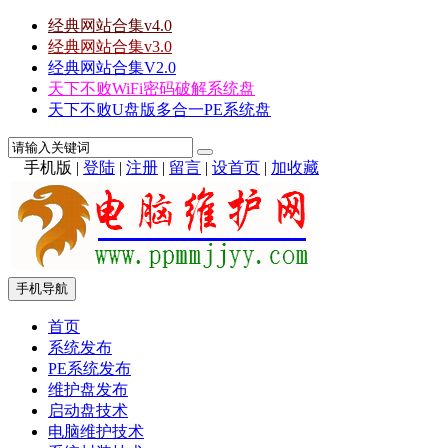
经典网站合集v4.0
经典网站合集v3.0
经典网站合集V2.0
天下不败WiFi密码破解系统盘
天下不败U盘版多合一PE系统盘
手机版
|
登陆
|
注册
|
留言
|
设首页
|
加收藏
手机导航
首页
系统发布
PE系统发布
维护盘发布
启动盘技术
电脑维护技术