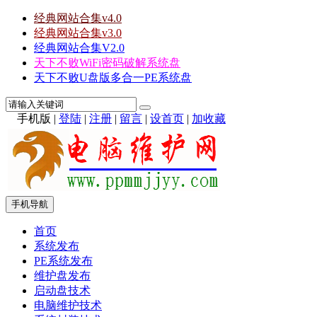
经典网站合集v4.0
经典网站合集v3.0
经典网站合集V2.0
天下不败WiFi密码破解系统盘
天下不败U盘版多合一PE系统盘
手机版
|
登陆
|
注册
|
留言
|
设首页
|
加收藏
手机导航
首页
系统发布
PE系统发布
维护盘发布
启动盘技术
电脑维护技术