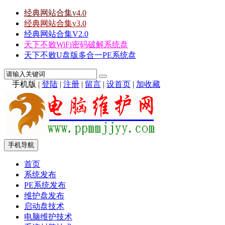
经典网站合集v4.0
经典网站合集v3.0
经典网站合集V2.0
天下不败WiFi密码破解系统盘
天下不败U盘版多合一PE系统盘
手机版
|
登陆
|
注册
|
留言
|
设首页
|
加收藏
手机导航
首页
系统发布
PE系统发布
维护盘发布
启动盘技术
电脑维护技术