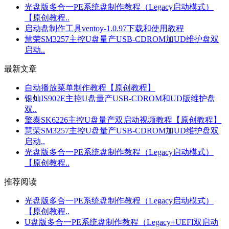
光盘版多合一PE系统盘制作教程（Legacy启动模式）
【原创教程..
启动盘制作工具ventoy-1.0.97下载和使用教程
慧荣SM3257主控U盘量产USB-CDROM加UD维护盘双
启动..
最新文章
自动播放菜单制作教程【原创教程】
银灿IS902E主控U盘量产USB-CDROM和UD版维护盘
双..
擎泰SK6226主控U盘量产双启动视频教程【原创教程】
慧荣SM3257主控U盘量产USB-CDROM加UD维护盘双
启动..
光盘版多合一PE系统盘制作教程（Legacy启动模式）
【原创教程..
推荐阅读
光盘版多合一PE系统盘制作教程（Legacy启动模式）
【原创教程..
U盘版多合一PE系统盘制作教程（Legacy+UEFI双启动