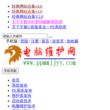
经典网站合集v4.0
经典网站合集v3.0
经典网站合集V2.0
天下不败WiFi密码破解系统盘
天下不败U盘版多合一PE系统盘
手机版
|
登陆
|
注册
|
留言
|
设首页
|
加收藏
手机导航
首页
系统发布
PE系统发布
维护盘发布
启动盘技术
电脑维护技术