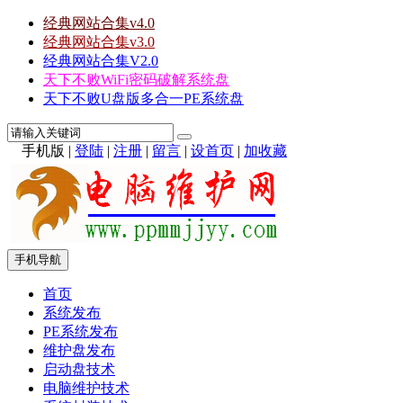
经典网站合集v4.0
经典网站合集v3.0
经典网站合集V2.0
天下不败WiFi密码破解系统盘
天下不败U盘版多合一PE系统盘
手机版
|
登陆
|
注册
|
留言
|
设首页
|
加收藏
手机导航
首页
系统发布
PE系统发布
维护盘发布
启动盘技术
电脑维护技术