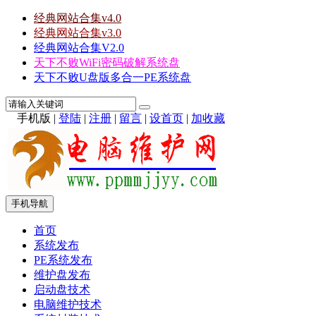
经典网站合集v4.0
经典网站合集v3.0
经典网站合集V2.0
天下不败WiFi密码破解系统盘
天下不败U盘版多合一PE系统盘
手机版
|
登陆
|
注册
|
留言
|
设首页
|
加收藏
手机导航
首页
系统发布
PE系统发布
维护盘发布
启动盘技术
电脑维护技术